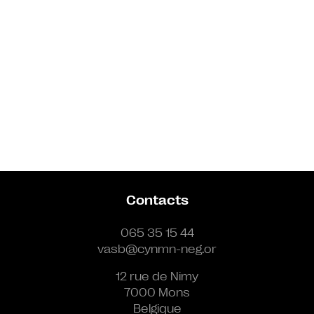
Contacts
065 35 15 44
vasb@cynmn-neg.or
12 rue de Nimy
7000 Mons
Belgique