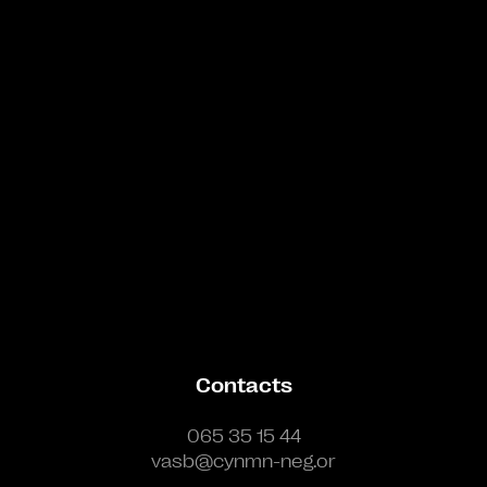
Bande annonce
Contacts
065 35 15 44
vasb@cynmn-neg.or