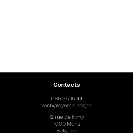
Contacts
065 35 15 44
vasb@cynmn-neg.or
12 rue de Nimy
7000 Mons
Belgique