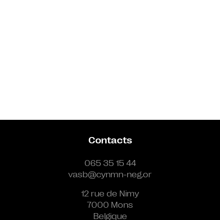
Contacts
065 35 15 44
vasb@cynmn-neg.or
12 rue de Nimy
7000 Mons
Belgique