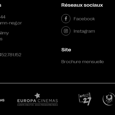
s
Réseaux sociaux
 44
Facebook
mn-neg.or
Instagram
Nimy
s
Site
452.781.152
Brochure mensuelle