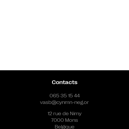
Contacts
065 35 15 44
vasb@cynmn-neg.or
12 rue de Nimy
7000 Mons
Belgique