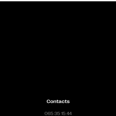
Bande annonce
Contacts
065 35 15 44