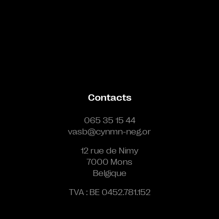
Contacts
065 35 15 44
vasb@cynmn-neg.or
12 rue de Nimy
7000 Mons
Belgique
TVA : BE 0452.781.152