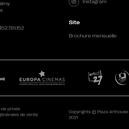
Instagram
Nimy
s
Site
452.781.152
Brochure mensuelle
 vie privée
Copyrights © Plaza Arthouse
générales de vente
2021