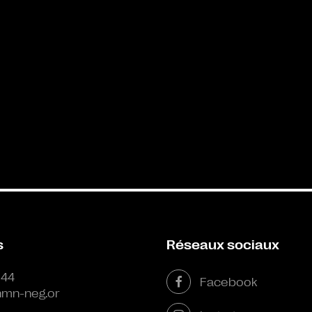
s
Réseaux sociaux
 44
Facebook
mn-neg.or