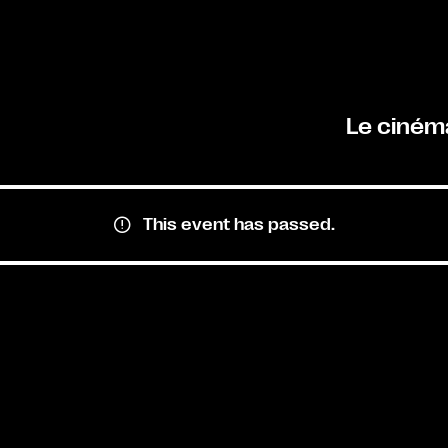
Le ciném
This event has passed.