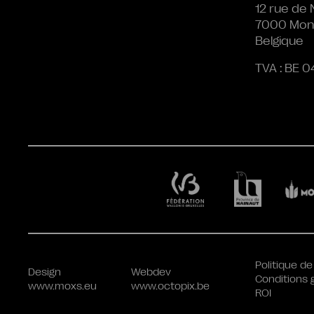
12 rue de 
7000 Mon
Belgique
TVA : BE 0
Politique de
Design
Webdev
Conditions 
www.moxs.eu
www.octopix.be
ROI