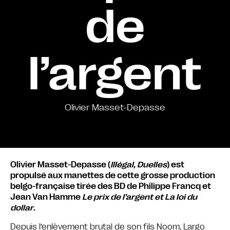
de
l’argent
Olivier Masset-Depasse
Olivier Masset-Depasse (
Illégal, Duelles
) est
propulsé aux manettes de cette grosse production
belgo-française tirée des BD de Philippe Francq et
Jean Van Hamme
Le prix de l’argent et La loi du
dollar
.
Depuis l’enlèvement brutal de son fils Noom, Largo