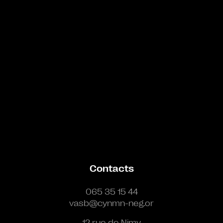
Contacts
065 35 15 44
vasb@cynmn-neg.or
12 rue de Nimy