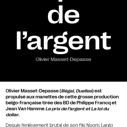
de
l’argent
Olivier Masset-Depasse
Olivier Masset-Depasse (
Illégal, Duelles
) est
propulsé aux manettes de cette grosse production
belgo-française tirée des BD de Philippe Francq et
Jean Van Hamme
Le prix de l’argent et La loi du
dollar
.
Depuis l’enlèvement brutal de son fils Noom, Largo