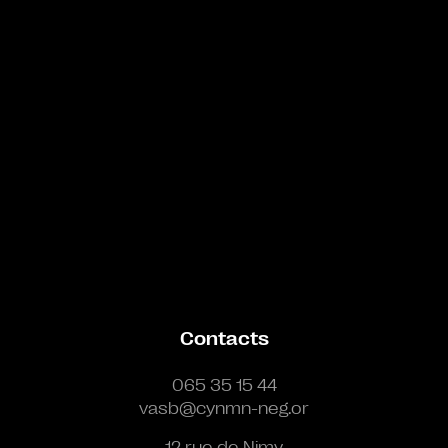
Contacts
065 35 15 44
vasb@cynmn-neg.or
12 rue de Nimy