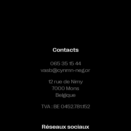
Contacts
065 35 15 44
vasb@cynmn-neg.or
12 rue de Nimy
7000 Mons
Belgique
TVA : BE 0452.781.152
Réseaux sociaux