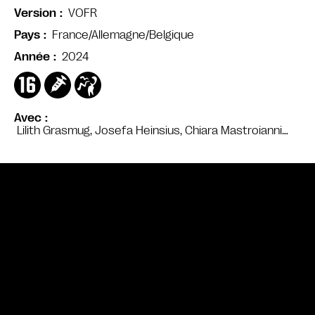
VOFR
Version
France/Allemagne/Belgique
Pays
2024
Année
Avec
Lilith Grasmug, Josefa Heinsius, Chiara Mastroianni…
Bande annonce