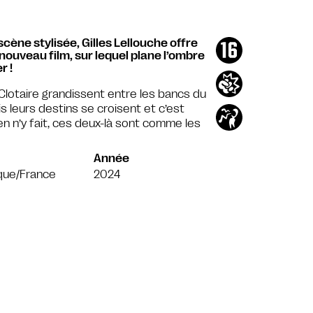
cène stylisée, Gilles Lellouche offre
ouveau film, sur lequel plane l’ombre
r !
 Clotaire grandissent entre les bancs du
uis leurs destins se croisent et c’est
ien n’y fait, ces deux-là sont comme les
Année
que/France
2024