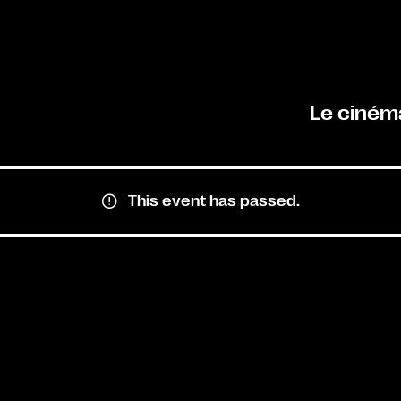
Le ciném
This event has passed.