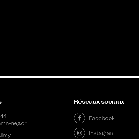
s
Réseaux sociaux
 44
Facebook
mn-neg.or
Instagram
Nimy