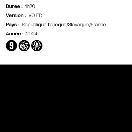
1h20
Durée
VO FR
Version
République tchèque/Slovaquie/France
Pays
2024
Année
Bande annonce