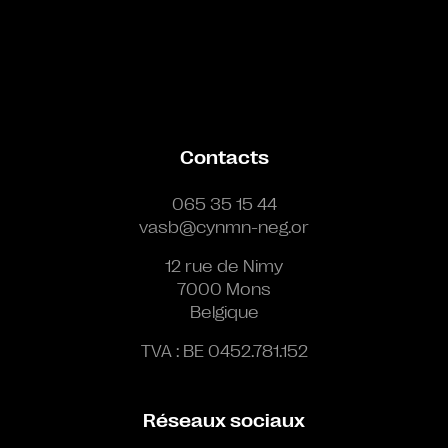
Contacts
065 35 15 44
vasb@cynmn-neg.or
12 rue de Nimy
7000 Mons
Belgique
TVA : BE 0452.781.152
Réseaux sociaux