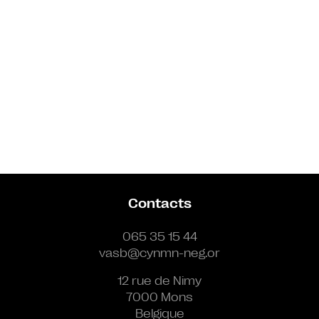
Contacts
065 35 15 44
vasb@cynmn-neg.or
12 rue de Nimy
7000 Mons
Belgique