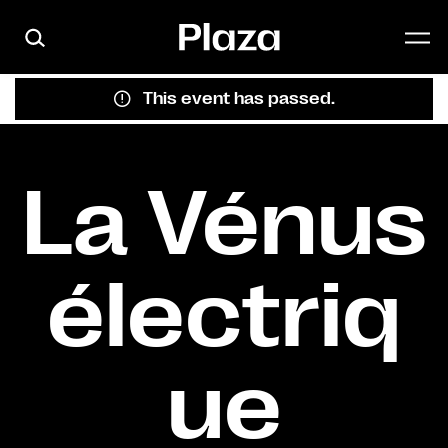
Skip to main content
This event has passed.
La Vénus
électriq
ue