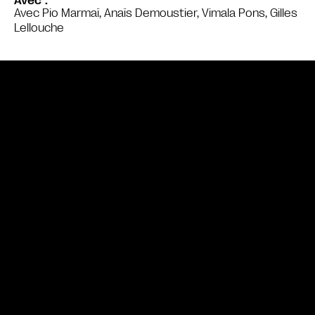
Avec
Avec Pio Marmaï, Anaïs Demoustier, Vimala Pons, Gilles
Lellouche
Bande annonce