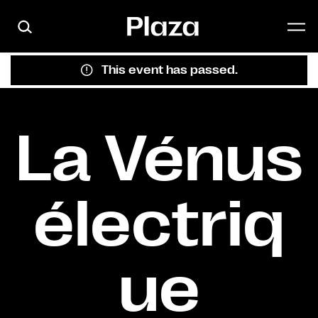
Skip to main content
This event has passed.
La Vénus
électriq
ue