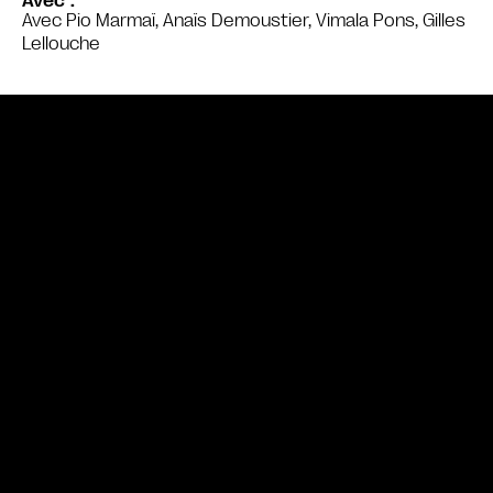
Avec
Avec Pio Marmaï, Anaïs Demoustier, Vimala Pons, Gilles
Lellouche
Bande annonce