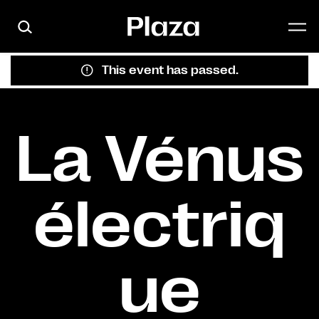
Skip to main content
This event has passed.
La Vénus
électriq
ue