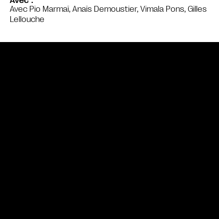
Avec
Avec Pio Marmaï, Anaïs Demoustier, Vimala Pons, Gilles
Lellouche
Bande annonce