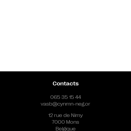
Contacts
065 35 15 44
vasb@cynmn-neg.or
12 rue de Nimy
7000 Mons
Belgique