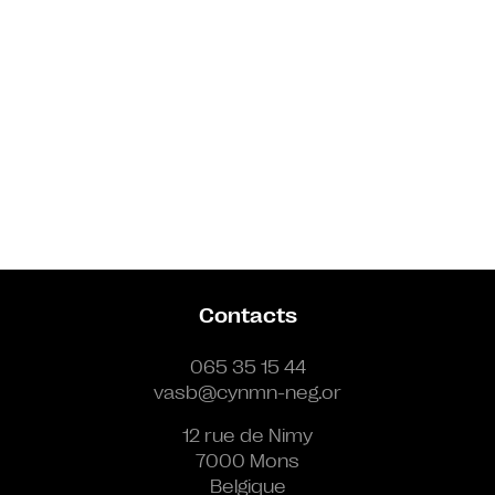
Contacts
065 35 15 44
vasb@cynmn-neg.or
12 rue de Nimy
7000 Mons
Belgique