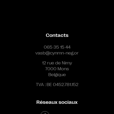
Contacts
065 35 15 44
vasb@cynmn-neg.or
12 rue de Nimy
7000 Mons
Belgique
TVA : BE 0452.781.152
Réseaux sociaux