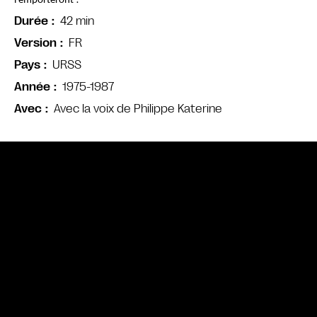
l’emporteront !
42 min
Durée
FR
Version
URSS
Pays
1975-1987
Année
Avec la voix de Philippe Katerine
Avec
Bande annonce