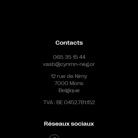
Contacts
065 35 15 44
vasb@cynmn-neg.or
12 rue de Nimy
7000 Mons
Belgique
TVA : BE 0452.781.152
Réseaux sociaux