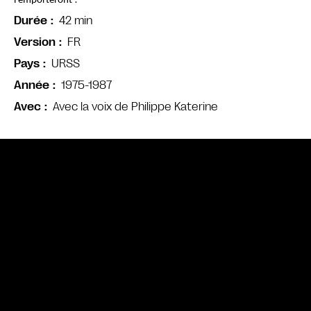
l’emporteront !
42 min
Durée
FR
Version
URSS
Pays
1975-1987
Année
Avec la voix de Philippe Katerine
Avec
Bande annonce