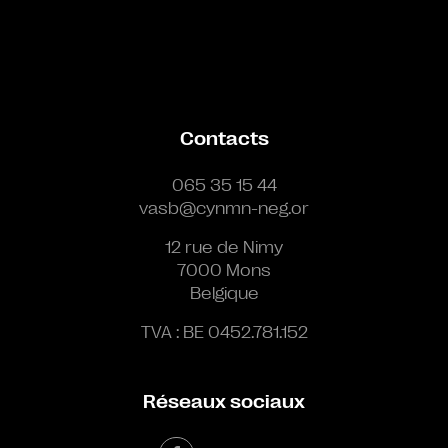
Contacts
065 35 15 44
vasb@cynmn-neg.or
12 rue de Nimy
7000 Mons
Belgique
TVA : BE 0452.781.152
Réseaux sociaux