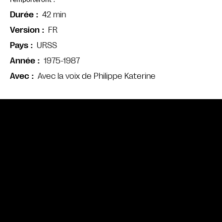
l’emporteront !
42 min
Durée
FR
Version
URSS
Pays
1975-1987
Année
Avec la voix de Philippe Katerine
Avec
Bande annonce