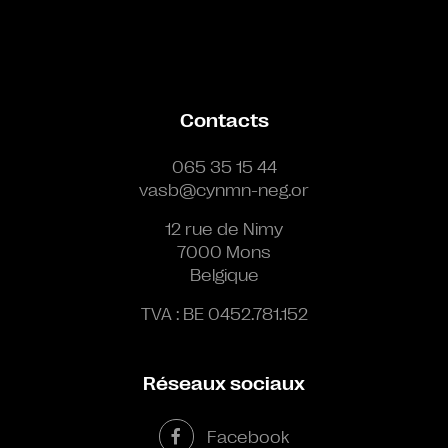
Contacts
065 35 15 44
vasb@cynmn-neg.or
12 rue de Nimy
7000 Mons
Belgique
TVA : BE 0452.781.152
Réseaux sociaux
Facebook