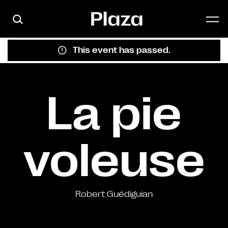
Skip to main content
This event has passed.
La pie
voleuse
Robert Guédiguian