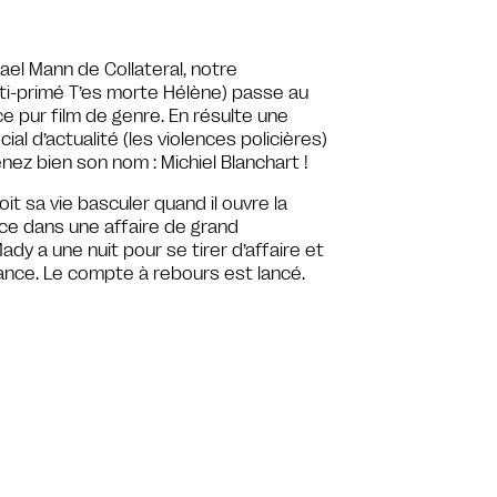
el Mann de Collateral, notre
lti-primé T’es morte Hélène) passe au
e pur film de genre. En résulte une
l d’actualité (les violences policières)
enez bien son nom : Michiel Blanchart !
voit sa vie basculer quand il ouvre la
ce dans une affaire de grand
ady a une nuit pour se tirer d’affaire et
fiance. Le compte à rebours est lancé.