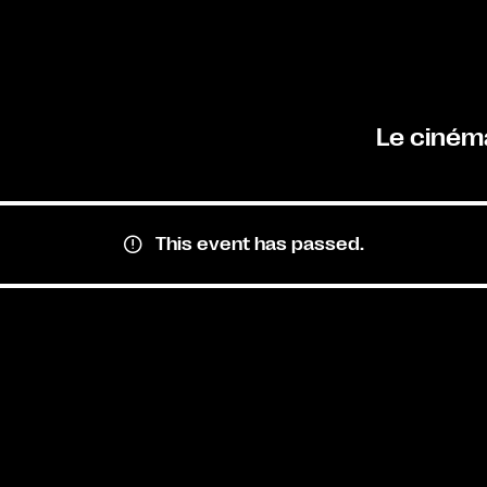
Le ciném
This event has passed.