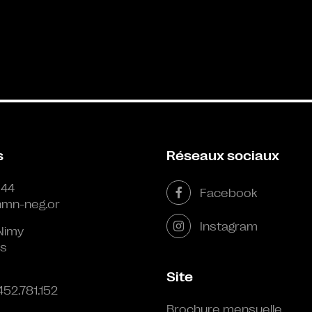
s
Réseaux sociaux
 44
Facebook
mn-neg.or
Instagram
Nimy
s
Site
452.781.152
Brochure mensuelle