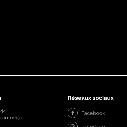
s
Réseaux sociaux
 44
Facebook
mn-neg.or
Instagram