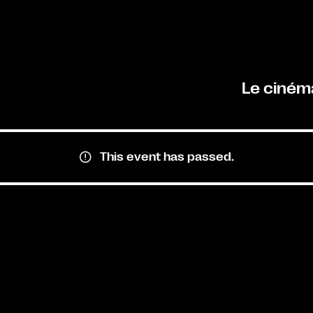
Le ciném
This event has passed.