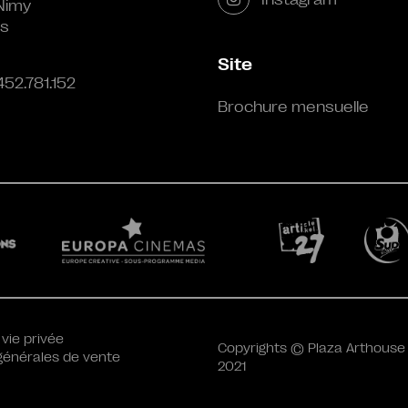
Nimy
s
Site
452.781.152
Brochure mensuelle
 vie privée
Copyrights © Plaza Arthouse
générales de vente
2021