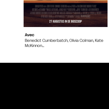
Avec
Benedict Cumberbatch, Olivia Colman, Kate
McKinnon…
Bande annonce