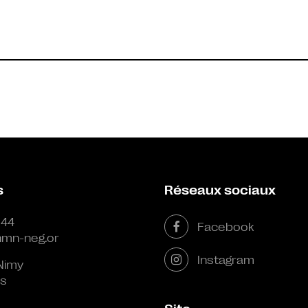
s
Réseaux sociaux
 44
Facebook
mn-neg.or
Instagram
Nimy
s