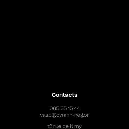
Contacts
065 35 15 44
vasb@cynmn-neg.or
12 rue de Nimy