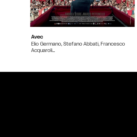
Avec
Elio Germano, Stefano Abbati, Francesco
Acquaroli…
Bande annonce