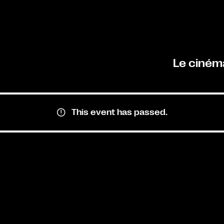
Le ciném
This event has passed.