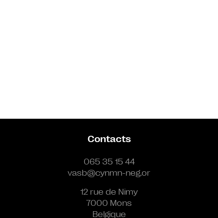
Contacts
065 35 15 44
vasb@cynmn-neg.or
12 rue de Nimy
7000 Mons
Belgique