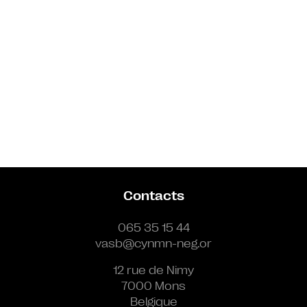
Contacts
065 35 15 44
vasb@cynmn-neg.or
12 rue de Nimy
7000 Mons
Belgique