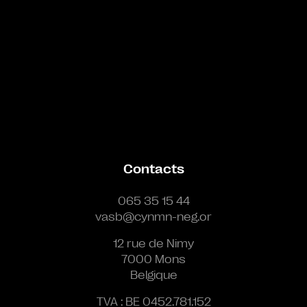
Contacts
065 35 15 44
vasb@cynmn-neg.or
12 rue de Nimy
7000 Mons
Belgique
TVA : BE 0452.781.152