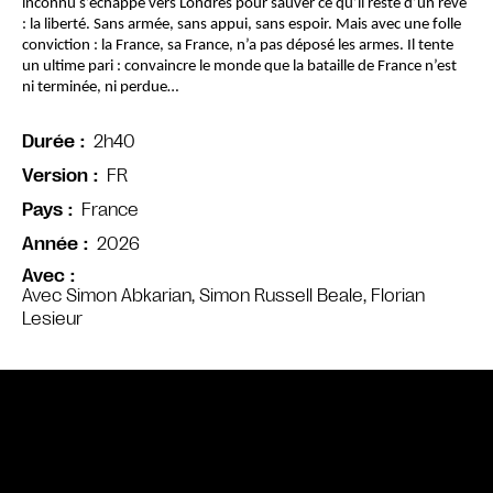
inconnu s’échappe vers Londres pour sauver ce qu’il reste d’un rêve 
: la liberté. Sans armée, sans appui, sans espoir. Mais avec une folle 
conviction : la France, sa France, n’a pas déposé les armes. Il tente 
un ultime pari : convaincre le monde que la bataille de France n’est 
ni terminée, ni perdue…
2h40
Durée
FR
Version
France
Pays
2026
Année
Avec
Avec Simon Abkarian, Simon Russell Beale, Florian
Lesieur
Bande annonce