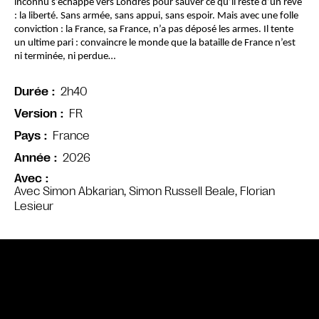
inconnu s’échappe vers Londres pour sauver ce qu’il reste d’un rêve 
: la liberté. Sans armée, sans appui, sans espoir. Mais avec une folle 
conviction : la France, sa France, n’a pas déposé les armes. Il tente 
un ultime pari : convaincre le monde que la bataille de France n’est 
ni terminée, ni perdue…
2h40
Durée
FR
Version
France
Pays
2026
Année
Avec
Avec Simon Abkarian, Simon Russell Beale, Florian
Lesieur
Bande annonce