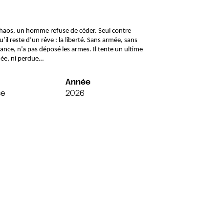
 chaos, un homme refuse de céder. Seul contre 
l reste d’un rêve : la liberté. Sans armée, sans 
rance, n’a pas déposé les armes. Il tente un ultime 
inée, ni perdue…
Année
ce
2026