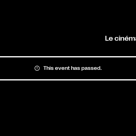
Le ciném
This event has passed.