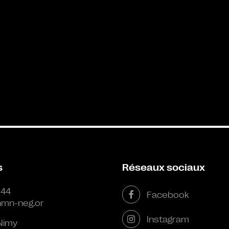
s
Réseaux sociaux
 44
Facebook
mn-neg.or
Instagram
Nimy