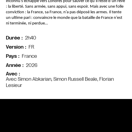
inconnu s’échappe vers Londres pour sauver ce qu’il reste d’un rêve 
: la liberté. Sans armée, sans appui, sans espoir. Mais avec une folle 
conviction : la France, sa France, n’a pas déposé les armes. Il tente 
un ultime pari : convaincre le monde que la bataille de France n’est 
ni terminée, ni perdue…
2h40
Durée
FR
Version
France
Pays
2026
Année
Avec
Avec Simon Abkarian, Simon Russell Beale, Florian
Lesieur
Bande annonce