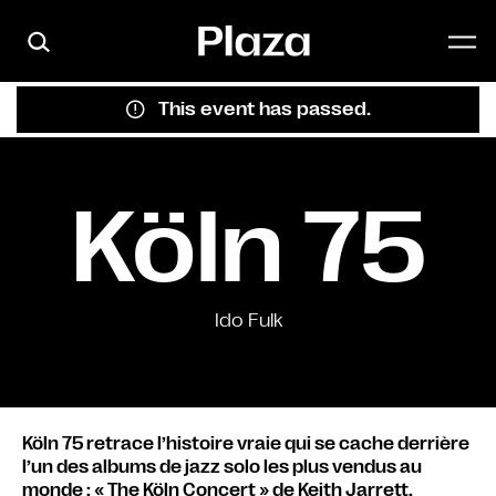
Skip to main content
This event has passed.
Köln 75
Ido Fulk
Köln 75 retrace l’histoire vraie qui se cache derrière
l’un des albums de jazz solo les plus vendus au
monde : « The Köln Concert » de Keith Jarrett.