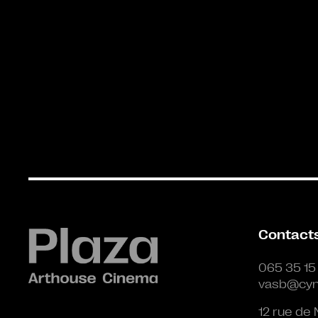
Contact
065 35 15
vasb@cyn
12 rue de 