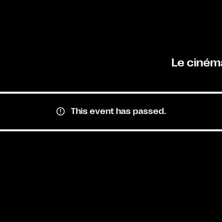
Le ciném
This event has passed.