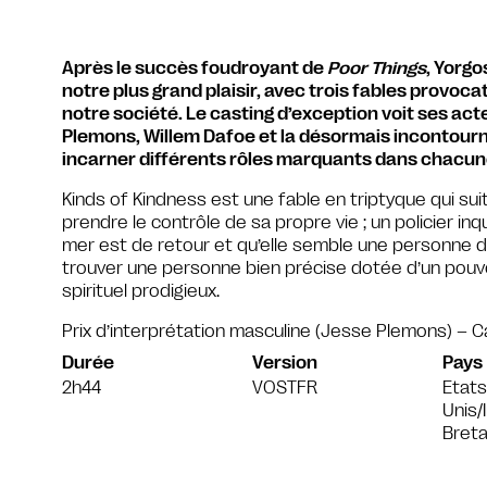
Après le succès foudroyant de
Poor Things
, Yorgo
notre plus grand plaisir, avec trois fables provocat
notre société. Le casting d’exception voit ses ac
Plemons, Willem Dafoe et la désormais incontourn
incarner différents rôles marquants dans chacune
Kinds of Kindness est une fable en triptyque qui su
prendre le contrôle de sa propre vie ; un policier i
mer est de retour et qu’elle semble une personne 
trouver une personne bien précise dotée d’un pouvoi
spirituel prodigieux.
Prix d’interprétation masculine (Jesse Plemons) – 
Durée
Version
Pays
2h44
VOSTFR
Etats
Unis/
Bret