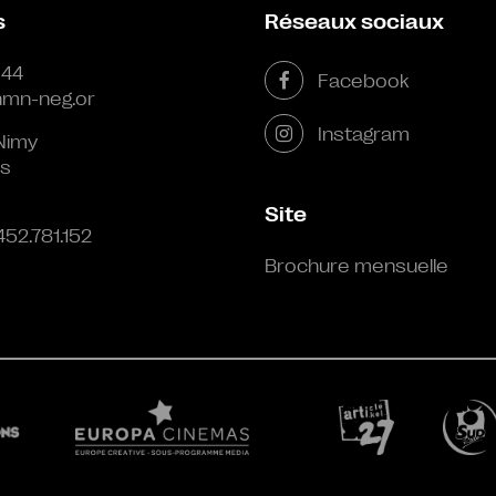
s
Réseaux sociaux
 44
Facebook
mn-neg.or
Instagram
Nimy
s
Site
452.781.152
Brochure mensuelle