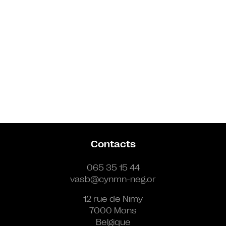
Contacts
065 35 15 44
vasb@cynmn-neg.or
12 rue de Nimy
7000 Mons
Belgique