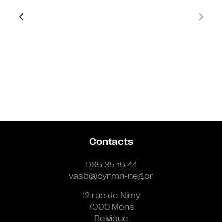
Contacts
065 35 15 44
vasb@cynmn-neg.or
12 rue de Nimy
7000 Mons
Belgique