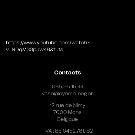
https://www.youtube.com/watch?
v=N0qM33pJw48&t=1s
Contacts
065 35 15 44
vasb@cynmn-neg.or
12 rue de Nimy
7000 Mons
Belgique
TVA : BE 0452.781.152