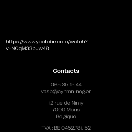
https://www.youtube.com/watch?
v=N0qM33pJw48
Contacts
065 35 15 44
vasb@cynmn-neg.or
12 rue de Nimy
7000 Mons
Belgique
TVA : BE 0452.781.152