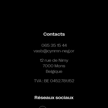
Bande annonce
Contacts
065 35 15 44
vasb@cynmn-neg.or
12 rue de Nimy
7000 Mons
Belgique
TVA : BE 0452.781.152
Réseaux sociaux