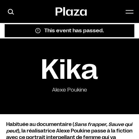
Skip to main content
This event has passed.
Kika
Alexe Poukine
Habituée au documentaire (
Sans frapper, Sauve qui
peut
), la réalisatrice Alexe Poukine passe à la fiction
avec ce portrait interpellant de femme qui va