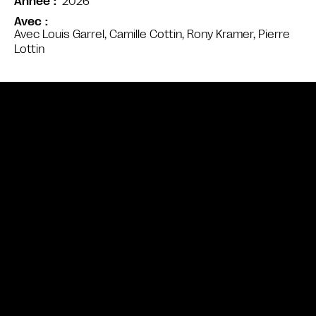
2026
Année
Avec
Avec Louis Garrel, Camille Cottin, Rony Kramer, Pierre
Lottin
Bande annonce