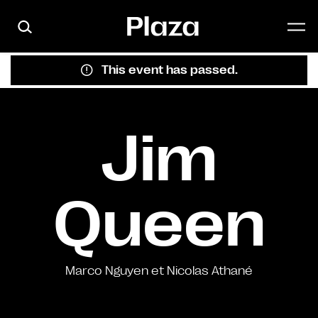
Skip to main content
This event has passed.
Jim
Queen
Marco Nguyen et Nicolas Athané