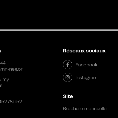
s
Réseaux sociaux
 44
Facebook
mn-neg.or
Instagram
Nimy
s
Site
452.781.152
Brochure mensuelle