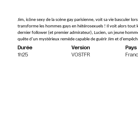
Jim, icône sexy de la scène gay parisienne, voit sa vie basculer lors
transforme les hommes gays en hétérosexuels ! Il voit alors tout l
dernier follower (et premier admirateur), Lucien, un jeune homme 
quête d’un mystérieux remède capable de guérir Jim et d’empêcher
Durée
Version
Pays
1h25
VOSTFR
Franc