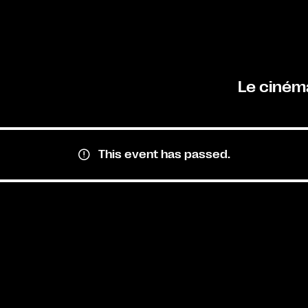
Le ciném
This event has passed.