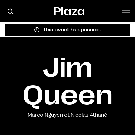
Skip to main content
This event has passed.
Jim
Queen
Marco Nguyen et Nicolas Athané