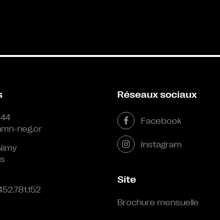
s
Réseaux sociaux
 44
Facebook
mn-neg.or
Instagram
Nimy
s
Site
452.781.152
Brochure mensuelle