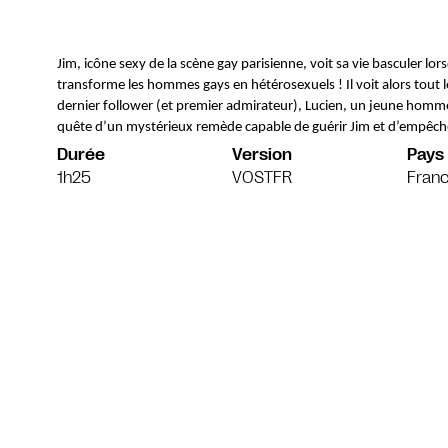
Jim, icône sexy de la scène gay parisienne, voit sa vie basculer lors
transforme les hommes gays en hétérosexuels ! Il voit alors tout l
dernier follower (et premier admirateur), Lucien, un jeune homme 
quête d’un mystérieux remède capable de guérir Jim et d’empêcher
Durée
Version
Pays
1h25
VOSTFR
Franc