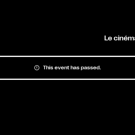
Le ciném
This event has passed.