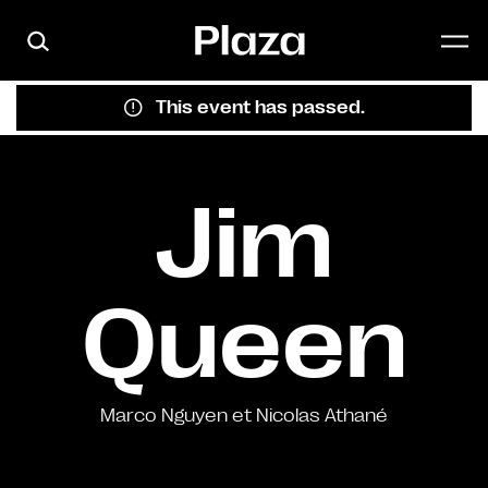
Skip to main content
This event has passed.
Jim
Queen
Marco Nguyen et Nicolas Athané